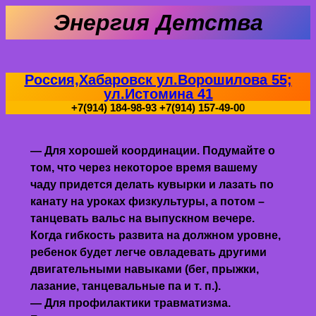
Энергия Детства
Россия,Хабаровск ул.Ворошилова 55;
ул.Истомина 41
+7(914) 184-98-93 +7(914) 157-49-00
— Для хорошей координации. Подумайте о
том, что через некоторое время вашему
чаду придется делать кувырки и лазать по
канату на уроках физкультуры, а потом –
танцевать вальс на выпускном вечере.
Когда гибкость развита на должном уровне,
ребенок будет легче овладевать другими
двигательными навыками (бег, прыжки,
лазание, танцевальные па и т. п.).
— Для профилактики травматизма.